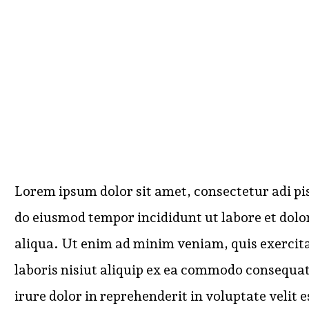
…Lorem Ipsum proin gravida nibh v
auctor aliquet Aenean lorem quis
auctor, nisi elit consequat ipsum, 
sem!
Lorem ipsum dolor sit amet, consectetur adi pisi
do eiusmod tempor incididunt ut labore et dol
aliqua. Ut enim ad minim veniam, quis exercit
laboris nisiut aliquip ex ea commodo consequat
irure dolor in reprehenderit in voluptate velit e