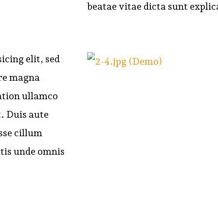
beatae vitae dicta sunt expli
cing elit, sed
ore magna
ation ullamco
. Duis aute
sse cillum
atis unde omnis