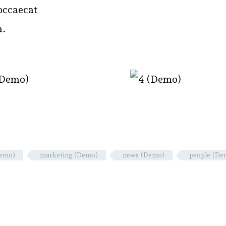
 occaecat
a.
Demo)
marketing (Demo)
news (Demo)
people (De