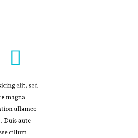
el velit
 bibendum
nec sagittis
cing elit, sed
ore magna
ation ullamco
. Duis aute
sse cillum