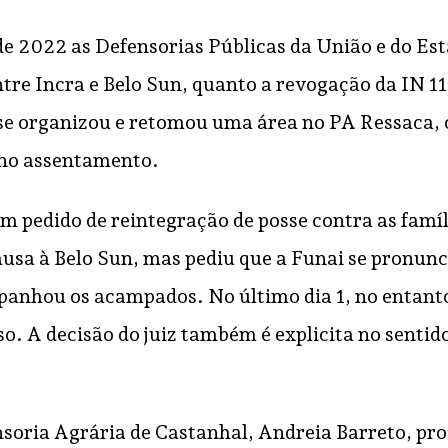
 de 2022 as Defensorias Públicas da União e do E
re Incra e Belo Sun, quanto a revogação da IN 112
a se organizou e retomou uma área no PA Ressac
 no assentamento.
 pedido de reintegração de posse contra as famíli
ausa à Belo Sun, mas pediu que a Funai se pronunc
nhou os acampados. No último dia 1, no entanto, 
so. A decisão do juiz também é explicita no senti
oria Agrária de Castanhal, Andreia Barreto, proce