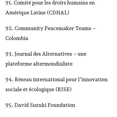
91. Comité pour les droits humains en
Amérique Latine (CDHAL)
92. Community Peacemaker Teams –
Colombia
93. Journal des Alternatives – une
Quem somos
Frentes de atuação
plateforme altermondialiste
Campanhas
Comunicação
Contato
Materiais para baixar
English
94. Réseau international pour l’innovation
sociale et écologique (RISE)
2022 ©© Pedra Pequenina
95. David Suzuki Foundation