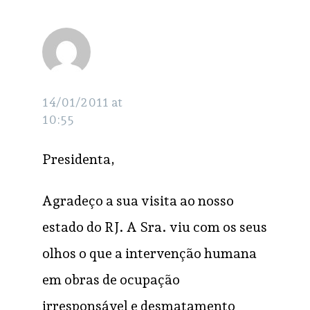
duas filhas
visitaram a terra
de Sebastião para
procurá-lo. Não o
aquilarj
RESPONDER
14/01/2011 at
encontraram, mas
10:55
viram toda sua
plantação de cacau
Presidenta,
destruída pelos
Agradeço a sua visita ao nosso
tratores
estado do RJ. A Sra. viu com os seus
olhos o que a intervenção humana
em obras de ocupação
irresponsável e desmatamento