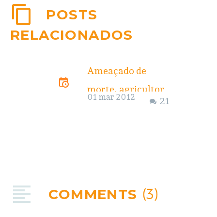
POSTS
RELACIONADOS
Ameaçado de
morte, agricultor
01 mar 2012
21
não indenizado por
Belo Monte está
desaparecido
Sem notícias do pai
desde segunda, 27
COMMENTS
(3)
de fevereiro, as