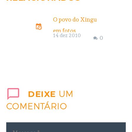
O povo do Xingu
em fotos
14 dez 2010
0
Conheça alguns
dos milhares de
moradores
ribeirinhos do rio
Xingu que vivem
DEIXE
UM
há anos a angústia
COMENTÁRIO
de um dia serem
removidos de suas
terras para a