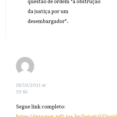
questão de ordem "a obstrução
da justiça por um
desembargador".
Clarissa Beretz
RESPONDER
18/10/2011 at
19:46
Segue link completo:
https://intranet.trf1.jus.br/Setorial/Ouvi