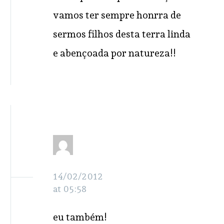
vamos ter sempre honrra de
sermos filhos desta terra linda
e abençoada por natureza!!
Luzia
RESPONDER
de
Badé
14/02/2012
at 05:58
eu também!