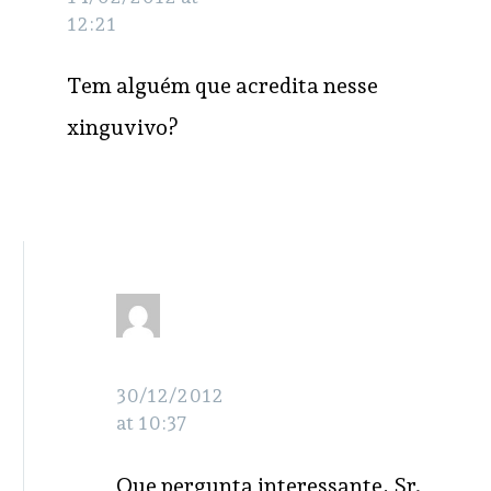
12:21
Tem alguém que acredita nesse
xinguvivo?
Sergio Paes
RESPONDER
30/12/2012
at 10:37
Que pergunta interessante, Sr.