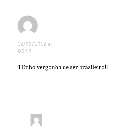
paulo
RESPONDER
wassu
cocal
12/02/2012 at
00:57
TEnho vergonha de ser brasileiro!!
Alan
RESPONDER