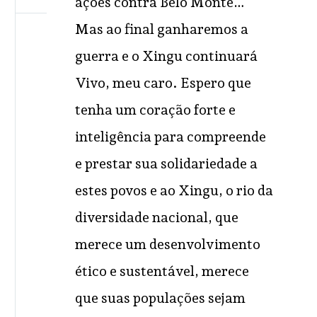
ações contra Belo Monte…
Mas ao final ganharemos a
guerra e o Xingu continuará
Vivo, meu caro. Espero que
tenha um coração forte e
inteligência para compreende
e prestar sua solidariedade a
Quem somos
Frentes de atuação
Campanhas
Comunicação
Contato
estes povos e ao Xingu, o rio da
Materiais para baixar
English
diversidade nacional, que
merece um desenvolvimento
ético e sustentável, merece
2022 ©© Pedra Pequenina
que suas populações sejam