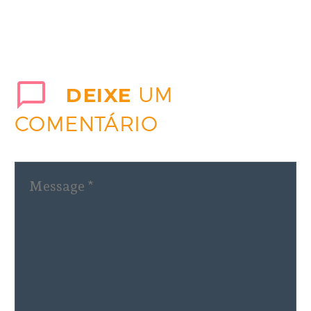
não julgados de
Belo Monte
O Tribunal
DEIXE
UM
Regional Federal
COMENTÁRIO
da 1ª Região, em
Brasília, definiu
que a competência
para julgar as
ações do
Ministério
Público…