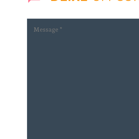
empresa a garantir
o funcionamento
das unidades de
proteção
territorial nas
terras indígenas
ameaçadas pelo
intenso fluxo
migratório atraído
pela obra da usina