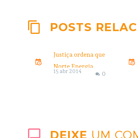
POSTS RELA
Justiça ordena que
Norte Energia
15 abr 2014
0
cumpra
condicionante de
Belo Monte para
proteger Terras
Indígenas
DEIXE
UM CO
Juiz obriga a