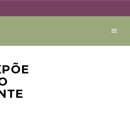
XPÕE
O
NTE