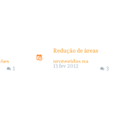
Redução de áreas
ções
protegidas na
13 fev 2012
1
3
Amazônia é
inconstitucional, diz
MPF. Pareceres do
MXVPS
ICMBio corroboram
ue
avaliação
s
Ministério Público