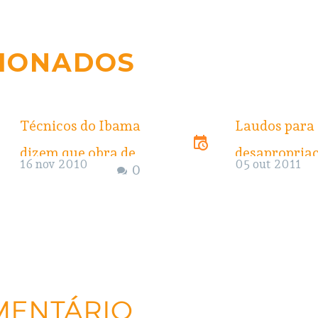
CIONADOS
Técnicos do Ibama
Laudos para
dizem que obra de
desapropria
16 nov 2010
05 out 2011
0
Belo Monte não
são início de
pode receber nova
processo de
licença
espoliação,
Dois pareceres
denuncia 
técnicos do Ibama,
Os estudos q
MENTÁRIO
de outubro deste
antecedem o