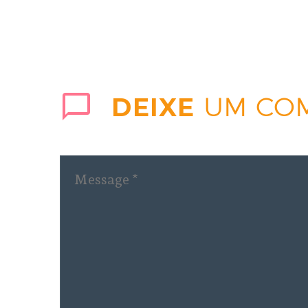
DEIXE
UM CO