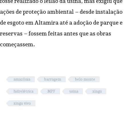
fosse realizado o leilão da usina, mas exigiu que
ações de proteção ambiental – desde instalação
de esgoto em Altamira até a adoção de parque e
reservas – fossem feitas antes que as obras
começassem.
amazônia
barragem
belo monte
hidrelétrica
MPF
usina
xingu
xingu vivo