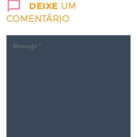
DEIXE
UM
que
COMENTÁRIO
condicionantes de
Belo Monte não
cumpridas pela
Norte Energia
poderiam ser
revistas. MPF
avisa que não
tolerará mais essa
aberração jurídica