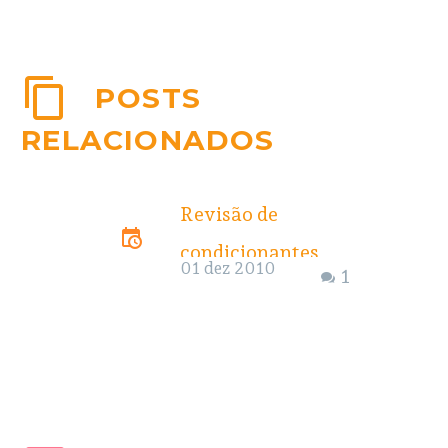
POSTS
RELACIONADOS
Revisão de
condicionantes
01 dez 2010
1
pelo Ibama é tão
esdrúxula como
licença parcial
O órgão tem
deixado escapar