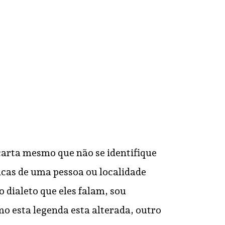
e de
evento ligado ao …
B), em
 o
micos…
RESPONDER
 carta mesmo que não se identifique
icas de uma pessoa ou localidade
 dialeto que eles falam, sou
o esta legenda esta alterada, outro