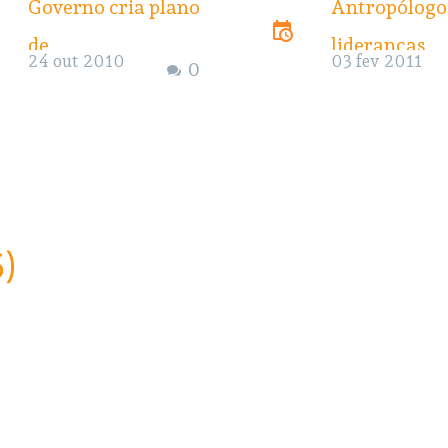
Governo cria plano
Antropólogo
de
lideranças
24 out 2010
03 fev 2011
0
desenvolvimento
indígenas e
sustentável para
autoridades
Xingu
discutem
BRASÍLIA – Foi
instalação d
publicado no
hidrelétrica 
6)
Diário Oficial da
Belo Monte
União desta sexta-
A Associaçã
feira (22) o decreto
Brasileira de
que institui o Plano
Antropologi
de
(ABA) e a