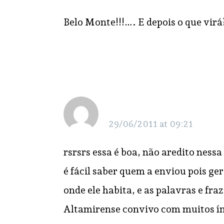
Belo Monte!!!…. E depois o que vir
Ruy
29/06/2011 at 09:21
rsrsrs essa é boa, não aredito ness
é fácil saber quem a enviou pois g
onde ele habita, e as palavras e fr
Altamirense convivo com muitos índ