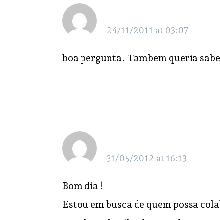
halan
24/11/2011 at 03:07
boa pergunta. Tambem queria sabe
Cássia Regina
31/05/2012 at 16:13
Bom dia !
Estou em busca de quem possa cola