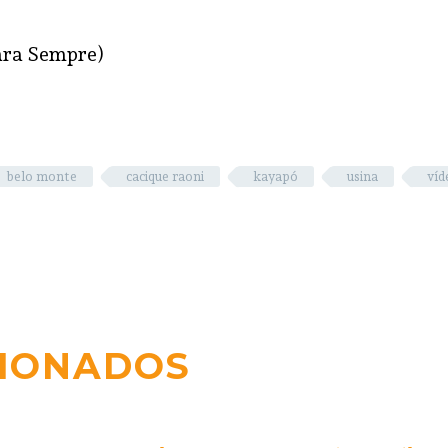
ara Sempre)
belo monte
cacique raoni
kayapó
usina
víd
CIONADOS