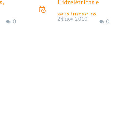
s,
Hidrelétricas e
seus impactos
24 nov 2010
0
0
serão destaque do
Fórum Social
Panamazônico
a
Entre os dias 25 e
de
29 de novembro,
acontece em
o
Santarém, Pará, o
quinto Fórum
a
Social
RESPONDER
Panamazônico,