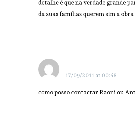
detalhe é que na verdade grande pa
da suas familias querem sim a obr
andre costa
17/09/2011 at 00:48
como posso contactar Raoni ou An