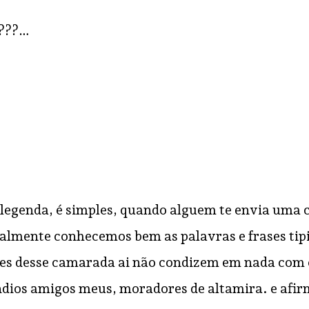
Desenvolvimento…
Universidad
á???…
Brasília (Un
parceria com
Instituto de
Estudos
Socioeconô
a legenda, é simples, quando alguem te envia uma
eralmente conhecemos bem as palavras e frases tip
azes desse camarada ai não condizem em nada com o
ios amigos meus, moradores de altamira. e afirm