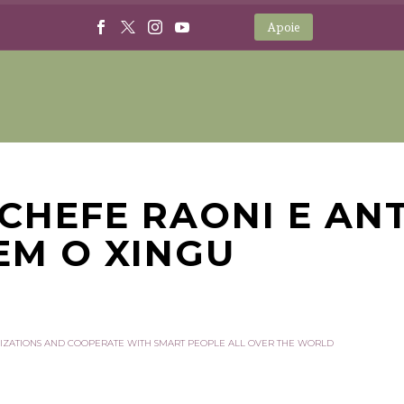
Apoie
 CHEFE RAONI E AN
EM O XINGU
IZATIONS AND COOPERATE WITH SMART PEOPLE ALL OVER THE WORLD