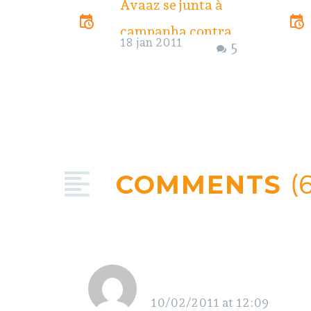
Avaaz se junta à
campanha contra
18 jan 2011
5
Belo Monte
O Avaaz, uma das
maiores redes
sociais para
mobilização global
COMMENTS
(
através da
internet, se juntou
ao Movimento
Xingu Vivo para…
Jô Freitas
10/02/2011 at 12:09