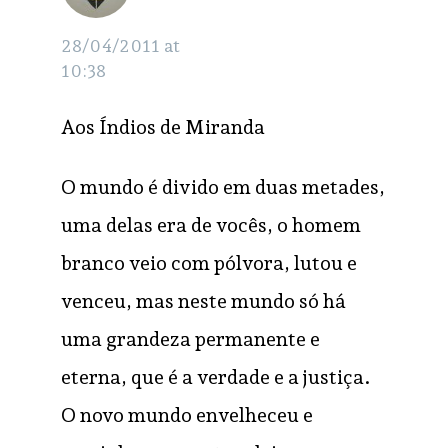
construção dos
Dobes
28/04/2011 at
canteiros
10:38
pioneiros…
Aos Índios de Miranda
O mundo é divido em duas metades,
uma delas era de vocês, o homem
branco veio com pólvora, lutou e
venceu, mas neste mundo só há
uma grandeza permanente e
eterna, que é a verdade e a justiça.
O novo mundo envelheceu e