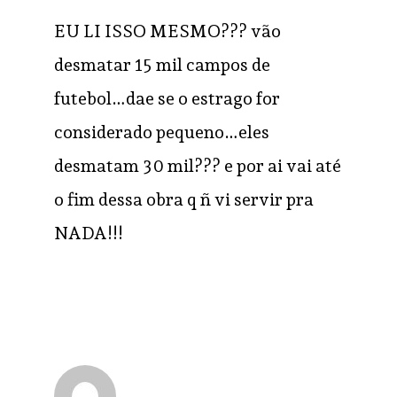
EU LI ISSO MESMO??? vão
desmatar 15 mil campos de
futebol…dae se o estrago for
considerado pequeno…eles
desmatam 30 mil??? e por ai vai até
o fim dessa obra q ñ vi servir pra
NADA!!!
Grégor
RESPONDER