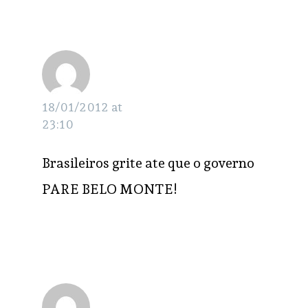
Geral da República
também foi
kell
RESPONDER
marcado pela
ausência de
18/01/2012 at
representantes do
23:10
Ministério do Meio
Brasileiros grite ate que o governo
Ambiente
PARE BELO MONTE!