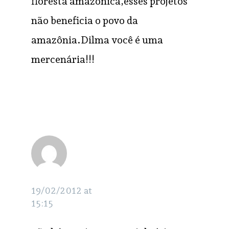
floresta amazonica,esses projetos
não beneficia o povo da
amazônia.Dilma você é uma
mercenária!!!
Quem somos
Frentes de atuação
Campanhas
Comunicação
Contato
felipe
RESPONDER
Materiais para baixar
English
puxirum
19/02/2012 at
2022 ©© Pedra Pequenina
15:15