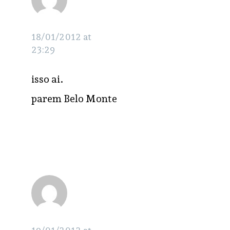
@luizcazati
RESPONDER
18/01/2012 at
23:29
isso ai.
parem Belo Monte
sonora
RESPONDER
iqoaraci