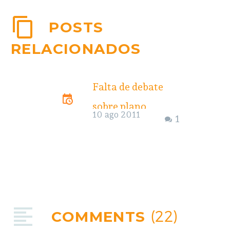
POSTS
RELACIONADOS
Falta de debate
sobre plano
10 ago 2011
1
decenal de energia
é alvo de críticas
em audiência
pública
Evento realizado
COMMENTS
(22)
na Procuradoria-